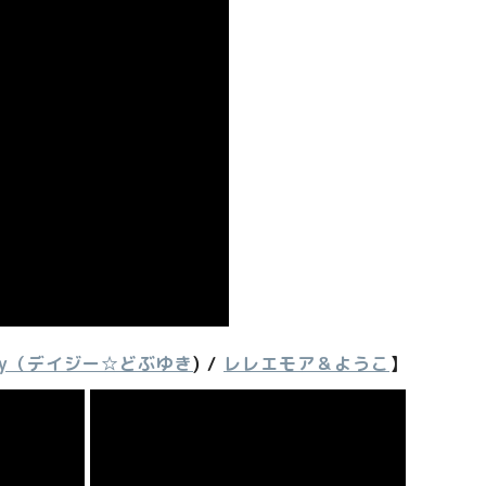
aisy（デイジー☆どぶゆき
) /
レレエモア＆ようこ
】