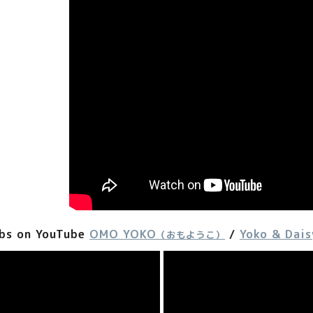
bs on YouTube
OMO YOKO
/
Yoko & D
（おもようこ）