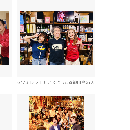
6/28 レレエモア＆ようこ@織田島酒店