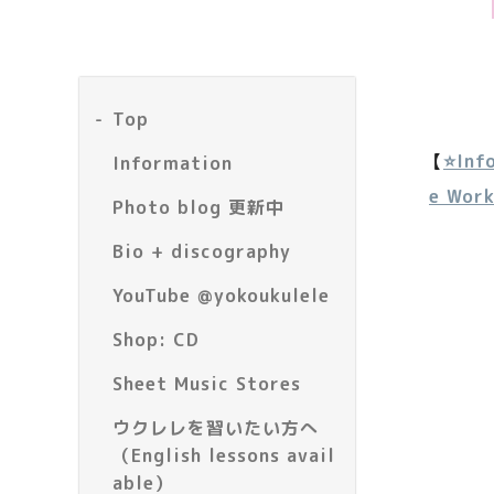
Top
【
⭐️
Inf
Information
e Wor
Photo blog 更新中
Bio + discography
YouTube @yokoukulele
Shop: CD
Sheet Music Stores
ウクレレを習いたい方へ
（English lessons avail
able）