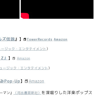
ルズ伝説
』
】
📕
TowerRecords
Amazon
ュージック・エンタテイメント
）
 Z』
】
📕
Amazon
ュージック・エンタテイメント
）
みPop-Up
】
📕
Amazon
を深堀りした洋楽ポップス
ーマン』
（河出書房新社）