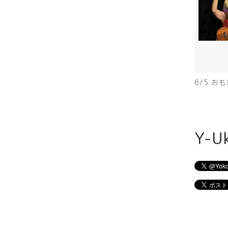
6/5 
Y-U