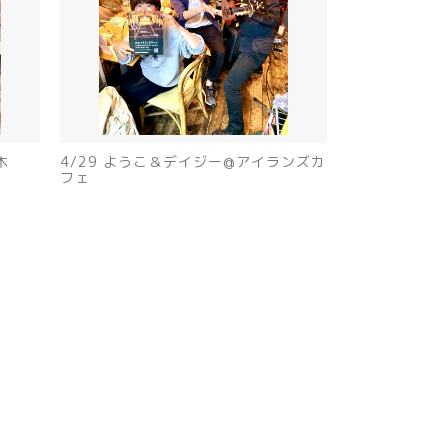
木
4/29 ようこ＆デイジー@アイランズカ
フェ