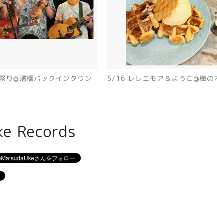
おも祭り@曙橋バックインタウン
5/16 レレエモア＆ようこ@梅の
ke Records