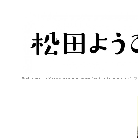
Welcome to Yoko's ukulele home "yokou