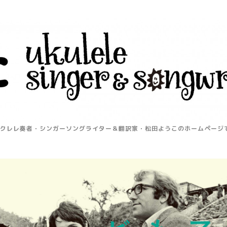
kulele.com". ウクレレ奏者・シンガーソングライター＆翻訳家・松田ようこのホーム