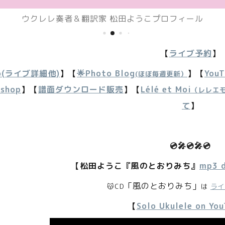
ウクレレ奏者＆翻訳家 松田ようこプロフィール
【
ライブ予約
】
o
(ライブ詳細他)
】
【
🌟Photo Blog
】【
YouT
(ほぼ毎週更新）
kshop
】【
譜面ダウンロード販売
】
【
Lélé et Moi
（レレエ
て
】
💿🎤
💿
🎤
💿
【松田ようこ『風のとおりみち』
m
p3 
「風のとおりみち」
😽
CD
は
ライ
【
Solo Ukulele on Yo