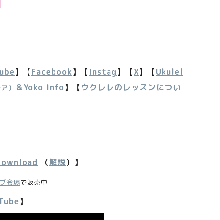
ube
】【
Facebook
】【
Instag
】【
X
】【
Ukulel
＆Yoko Info
】【
ウクレレのレッスンについ
モア）
download
（
解説
）】
ブ会場
で販売中
uTube
】