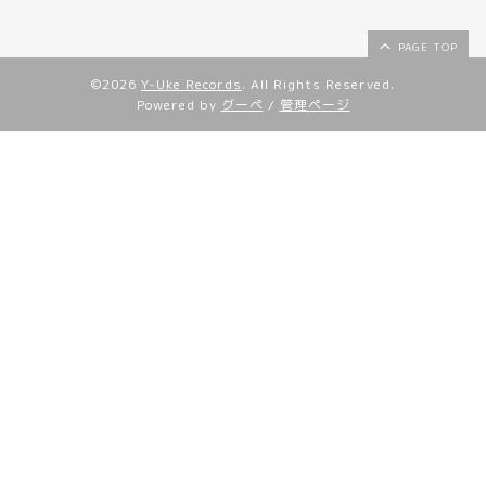
PAGE TOP
©2026
Y-Uke Records
. All Rights Reserved.
Powered by
グーペ
/
管理ページ